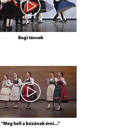
Bagi táncok
"Meg kell a búzának érni..."