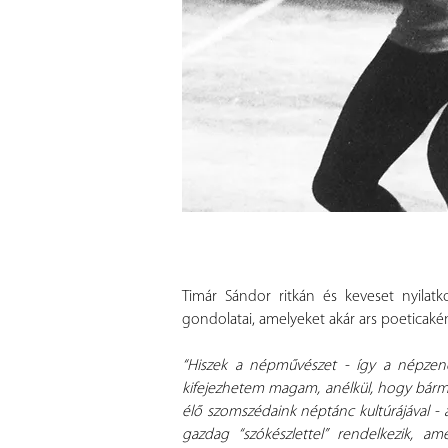
Timár Sándor ritkán és keveset nyilatk
gondolatai, amelyeket akár ars poeticaké
“Hiszek a népművészet - így a népzene
kifejezhetem magam, anélkül, hogy bárm
élő szomszédaink néptánc kultúrájával -
gazdag “szókészlettel” rendelkezik,