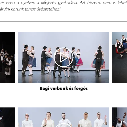
 ezen a nyelven a kifejezés gyakorlása. Azt hiszem, nem is lehet 
járulni korunk táncművészetéhez.”
Bagi verbunk és forgós