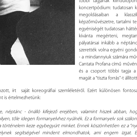
többi tagjának kiindulópo
koncertpódium: tudatosan ke
megoldásaiban a klass
képzőművészetre, tartalmi teki
egyéniségét tudatosan háttérb
kívánta megérteni, megtan
pályatársai inkább a néptán
szerették volna egyéni gondol
- a mindannyiuk számára művé
Cantata Profana című művéne
és a csoport többi tagja a “
magát a “tiszta forrás”-t állíto
ozott, írt saját koreográfiai szemléletéről. Ezért különösen font
nt is értelmezhetünk:
, néptánc - önálló kifejező erejében, valamint hiszek abban, ho
ilyen, tőle idegen formanyelvhez nyúlnék. Ez a formanyelv sok szá
 a történelem keze egybegyúrt minket. Ennek köszönhetően ez a “nyel
 amelynek segítségével mindent elmondhatok, ami engem izgat.