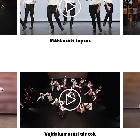
Méhkeréki tapsos
Vajdakamarási táncok