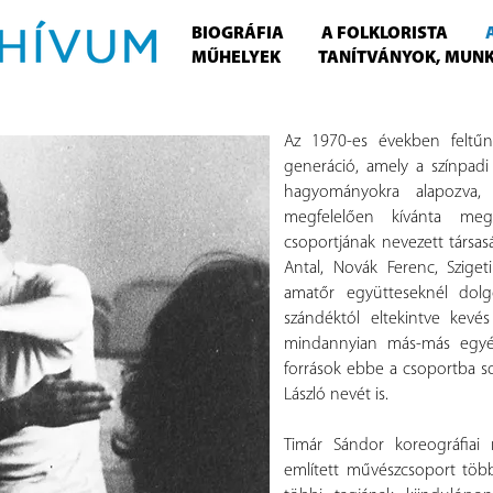
BIOGRÁFIA
A FOLKLORISTA
MŰHELYEK
TANÍTVÁNYOK, MUN
Az 1970-es években feltűn
generáció, amely a színpadi
hagyományokra alapozva,
megfelelően kívánta megú
csoportjának nevezett társaság
Antal, Novák Ferenc, Szige
amatőr együtteseknél dolg
szándéktól eltekintve kevé
mindannyian más-más egyéni 
források ebbe a csoportba so
László nevét is.
Timár Sándor koreográfiai
említett művészcsoport több