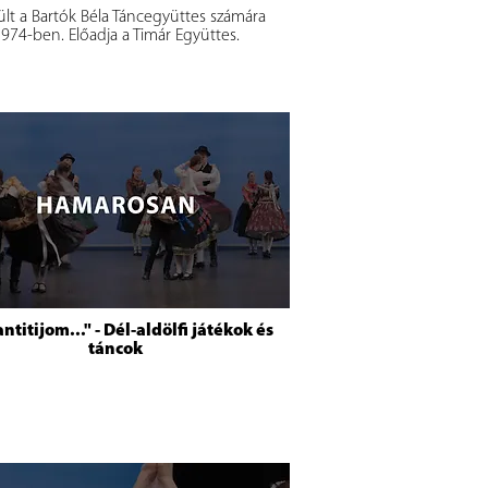
ült a Bartók Béla Táncegyüttes számára
974-ben. Előadja a Timár Együttes.
ntitijom..." - Dél-aldölfi játékok és
táncok