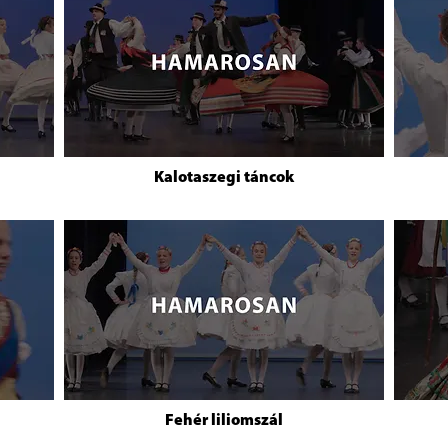
Kalotaszegi táncok
Fehér liliomszál