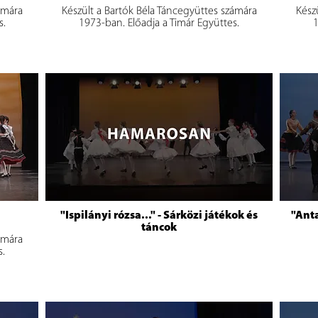
ámára
Készült a Bartók Béla Táncegyüttes számára
Kész
s.
1973-ban. Előadja a Timár Együttes.
1
"Ispilányi rózsa..." - Sárközi játékok és
"Anta
táncok
ámára
s.