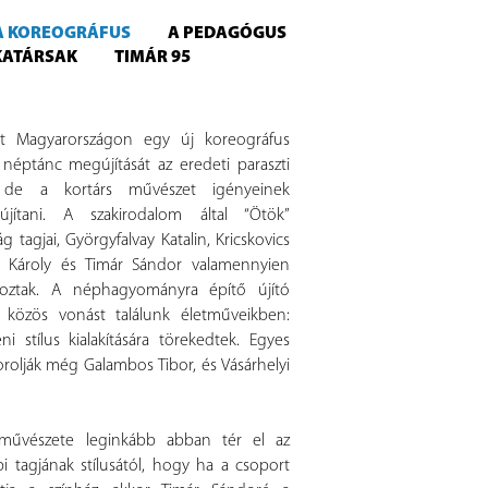
A KOREOGRÁFUS
A PEDAGÓGUS
KATÁRSAK
TIMÁR 95
t Magyarországon egy új koreográfus
 néptánc megújítását az eredeti paraszti
 de a kortárs művészet igényeinek
jítani. A szakirodalom által “Ötök”
 tagjai, Györgyfalvay Katalin, Kricskovics
ti Károly és Timár Sándor valamennyien
oztak. A néphagyományra építő újító
s közös vonást találunk életműveikben:
stílus kialakítására törekedtek. Egyes
rolják még Galambos Tibor, és Vásárhelyi
 művészete leginkább abban tér el az
i tagjának stílusától, hogy ha a csoport