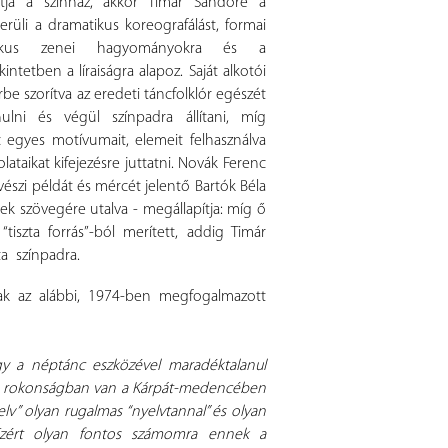
ntja a színház, akkor Timár Sándoré a
rüli a dramatikus koreografálást, formai
zikus zenei hagyományokra és a
ntetben a líraiságra alapoz. Saját alkotói
e szorítva az eredeti táncfolklór egészét
ulni és végül színpadra állítani, míg
c egyes motívumait, elemeit felhasználva
ataikat kifejezésre juttatni. Novák Ferenc
szi példát és mércét jelentő Bartók Béla
k szövegére utalva - megállapítja: míg ő
tiszta forrás”-ból merített, addig Timár
tta színpadra.
osak az alábbi, 1974-ben megfogalmazott
gy a néptánc eszközével maradéktalanul
lon rokonságban van a Kárpát-medencében
v” olyan rugalmas “nyelvtannal” és olyan
 Ezért olyan fontos számomra ennek a