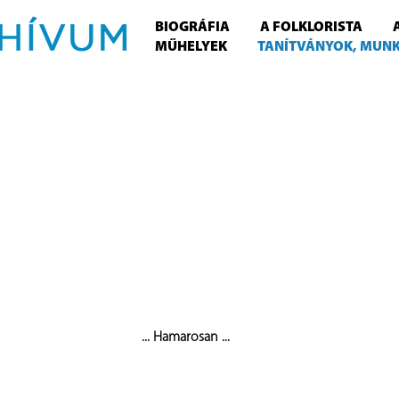
BIOGRÁFIA
A FOLKLORISTA
MŰHELYEK
TANÍTVÁNYOK, MUN
... Hamarosan ...